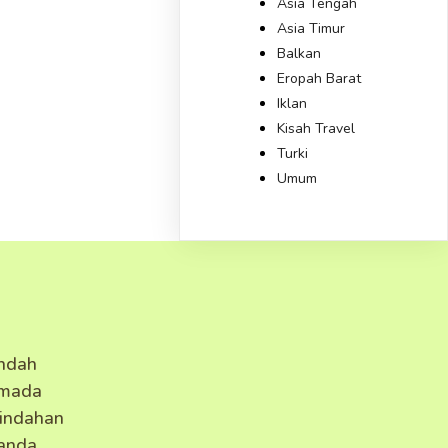
Asia Tengah
Asia Timur
Balkan
Eropah Barat
Iklan
Kisah Travel
Turki
Umum
ndah
amada
eindahan
 anda