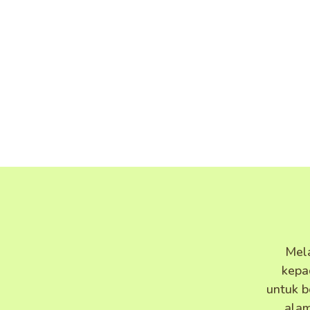
Mel
kepa
untuk b
alam